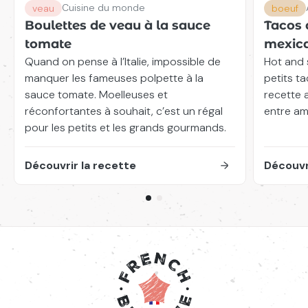
Cuisine du monde
veau
boeuf
Boulettes de veau à la sauce
Tacos 
tomate
mexic
Quand on pense à l’Italie, impossible de
Hot and 
manquer les fameuses polpette à la
petits t
sauce tomate. Moelleuses et
recette 
réconfortantes à souhait, c’est un régal
entre ami
pour les petits et les grands gourmands.
Découvrir la recette
Découvr