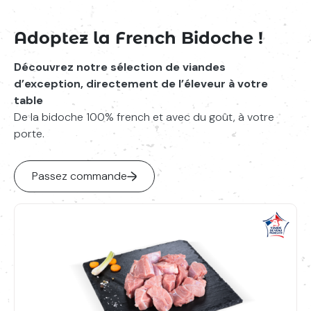
Adoptez la French Bidoche !
Découvrez notre sélection de viandes
d’exception, directement de l’éleveur à votre
table
De la bidoche 100% french et avec du goût, à votre
porte.
Passez commande
Ce
produit
a
plusieurs
variations.
Les