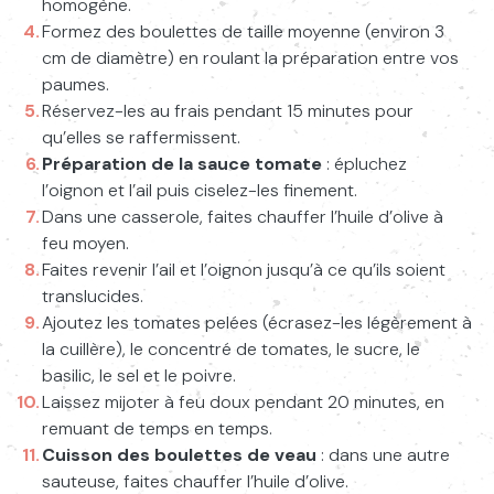
homogène.
Formez des boulettes de taille moyenne (environ 3
cm de diamètre) en roulant la préparation entre vos
paumes.
Réservez-les au frais pendant 15 minutes pour
qu’elles se raffermissent.
Préparation de la sauce tomate
: épluchez
l’oignon et l’ail puis ciselez-les finement.
Dans une casserole, faites chauffer l’huile d’olive à
feu moyen.
Partage cette page en copiant l’URL et en la
Faites revenir l’ail et l’oignon jusqu’à ce qu’ils soient
collant dans ta bio Instagram.
Tu peux cliquer
translucides.
sur l’icon de copie à côté de l’url
Ajoutez les tomates pelées (écrasez-les légèrement à
Saisissez votre recherche
Lancer l
la cuillère), le concentré de tomates, le sucre, le
https://www.french-bidoche.fr/recette/boulettes-de
basilic, le sel et le poivre.
Laissez mijoter à feu doux pendant 20 minutes, en
remuant de temps en temps.
Cuisson des boulettes de veau
: dans une autre
sauteuse, faites chauffer l’huile d’olive.