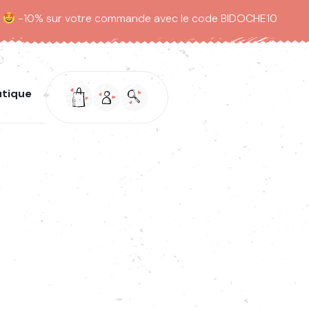
.
-10% sur votre commande avec le code BIDOCHE10
utique
Votre panier
Mon compte