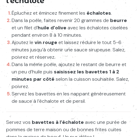
l’échalote
Épluchez et émincez finement les
échalotes
.
Dans la poêle, faites revenir 20 grammes de
beurre
et un filet d’
huile d’olive
avec les échalotes ciselées
pendant environ 8 à 10 minutes.
Ajoutez le
vin rouge
et laissez réduire le tout 5-6
minutes jusqu’à obtenir une sauce sirupeuse. Salez,
poivrez et réservez.
Dans la même poêle, ajoutez le restant de beurre et
un peu d’huile puis
saisissez les bavettes 1 à 2
minutes par côté
selon la cuisson souhaitée. Salez,
poivrez.
Partage cette page en copiant l’URL et en la
Servez les bavettes en les nappant généreusement
collant dans ta bio Instagram.
Tu peux cliquer
de sauce à l’échalote et de persil.
sur l’icon de copie à côté de l’url
Saisissez votre recherche
Lancer l
https://www.french-bidoche.fr/recette/bavette-a-le
Servez vos
bavettes à l’échalote
avec une purée de
pommes de terre maison ou de bonnes frites cuites
dans la graisse de boeuf. Un pur délice !