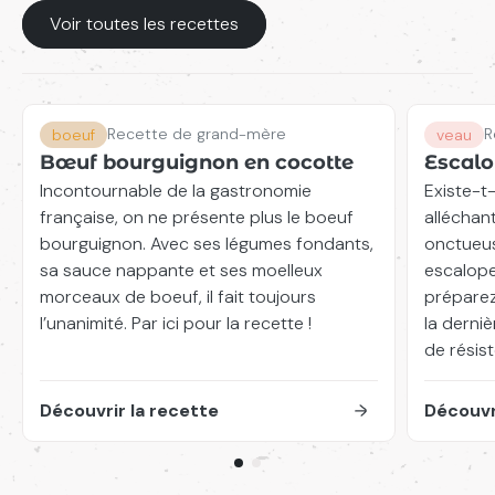
Voir toutes les recettes
Recette de grand-mère
R
boeuf
veau
Bœuf bourguignon en cocotte
Escalo
Incontournable de la gastronomie
Existe-t
française, on ne présente plus le boeuf
alléchan
bourguignon. Avec ses légumes fondants,
onctueus
sa sauce nappante et ses moelleux
escalope
morceaux de boeuf, il fait toujours
préparez
l’unanimité. Par ici pour la recette !
la derni
de résist
Découvrir la recette
Découvr