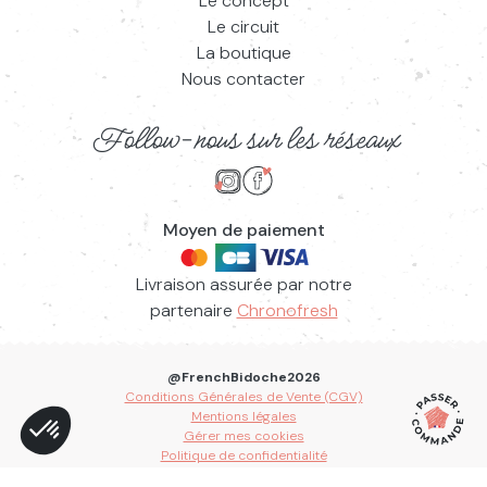
Le concept
Le circuit
La boutique
Nous contacter
Follow-nous sur les réseaux
Suivez-nous sur Instagram
Suivez-nous sur Facebook
Moyen de paiement
Livraison assurée par notre
partenaire
Chronofresh
@FrenchBidoche2026
Conditions Générales de Vente (CGV)
Mentions légales
Gérer mes cookies
Politique de confidentialité
La boutiqu
Une création signée
32 décembre