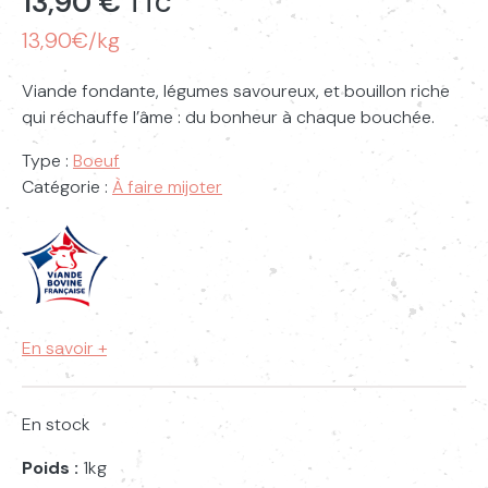
13,90
€
TTC
13,90€/kg
Viande fondante, légumes savoureux, et bouillon riche
qui réchauffe l’âme : du bonheur à chaque bouchée.
Type :
Boeuf
Catégorie :
À faire mijoter
En savoir +
En stock
Poids :
1kg