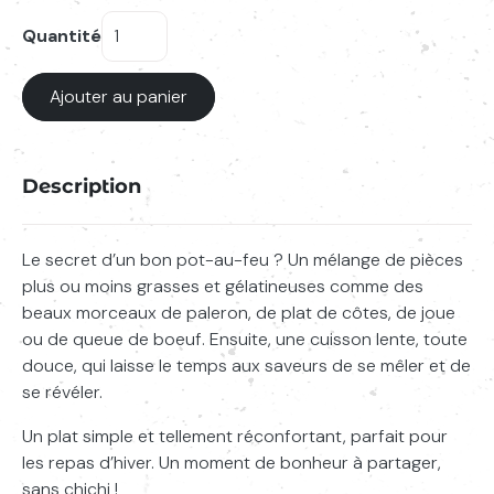
Quantité
quantité
de
Ajouter au panier
Pot-
au-
feu
Description
Le secret d’un bon pot-au-feu ? Un mélange de pièces
Saisissez votre recherche
Lancer l
plus ou moins grasses et gélatineuses comme des
beaux morceaux de paleron, de plat de côtes, de joue
ou de queue de boeuf. Ensuite, une cuisson lente, toute
douce, qui laisse le temps aux saveurs de se mêler et de
se révéler.
Un plat simple et tellement réconfortant, parfait pour
les repas d’hiver. Un moment de bonheur à partager,
sans chichi !