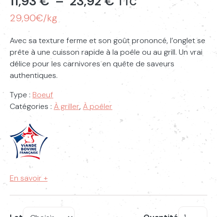
Plage
11,93
€
–
23,92
€
TTC
de
29,90€/kg
prix :
Avec sa texture ferme et son goût prononcé, l’onglet se
prête à une cuisson rapide à la poêle ou au grill. Un vrai
11,93 €
délice pour les carnivores en quête de saveurs
à
authentiques.
23,92 €
Type :
Boeuf
Catégories :
À griller
,
À poêler
En savoir +