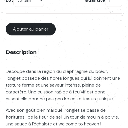
Lot
Quantité
quantité
de
Onglet
Ajouter au panier
Description
Découpé dans la région du diaphragme du bœuf,
l’onglet possède des fibres longues qui lui donnent une
Saisissez votre recherche
Lancer l
texture ferme et une saveur intense, pleine de
caractère. Une cuisson rapide à feu vif est donc
essentielle pour ne pas perdre cette texture unique.
Avec son goût bien marqué, l’onglet se passe de
fioritures : de la fleur de sel, un tour de moulin à poivre,
une sauce à l’échalote et
welcome to heaven
!