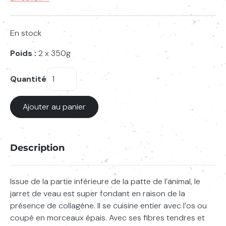
En stock
Poids :
2 x 350g
Quantité
quantité
de
Ajouter au panier
Jarret
Description
Saisissez votre recherche
Issue de la partie inférieure de la patte de l’animal, le
Lancer l
jarret de veau est super fondant en raison de la
présence de collagène. Il se cuisine entier avec l’os ou
coupé en morceaux épais. Avec ses fibres tendres et