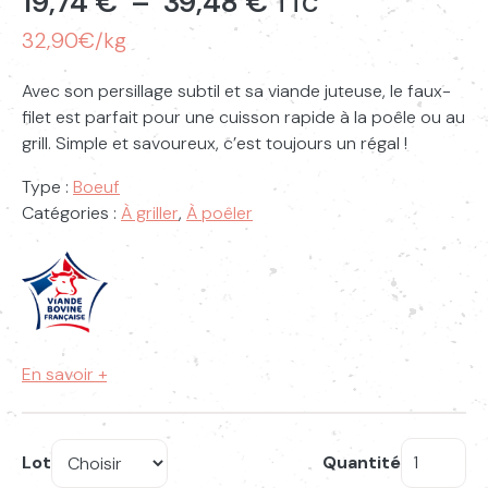
Plage
19,74
€
–
39,48
€
TTC
de
32,90€/kg
prix :
Avec son persillage subtil et sa viande juteuse, le faux-
filet est parfait pour une cuisson rapide à la poêle ou au
19,74 €
grill. Simple et savoureux, c’est toujours un régal !
à
Type :
Boeuf
39,48 €
Catégories :
À griller
,
À poêler
En savoir +
Lot
Quantité
quantité